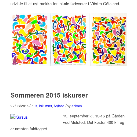
udvikle til et nyt mekka for lokale fødevarer i Västra Götaland.
Sommeren 2015 iskurser
/
/
27/06/2015
in
Is
,
Iskurser
,
Nyhed
by
admin
13. september
kl. 13-16 på Gården
ved Melsted. Det koster 400 kr. og
er næsten fuldtegnet.