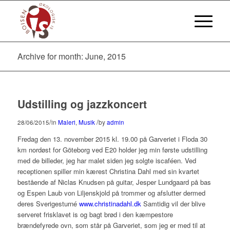
Archive for month: June, 2015
Udstilling og jazzkoncert
/
/
28/06/2015
in
Maleri
,
Musik
by
admin
Fredag den 13. november 2015 kl. 19.00 på Garveriet i Floda 30
km nordøst for Göteborg ved E20 holder jeg min første udstilling
med de billeder, jeg har malet siden jeg solgte iscaféen. Ved
receptionen spiller min kærest Christina Dahl med sin kvartet
bestående af Niclas Knudsen på guitar, Jesper Lundgaard på bas
og Espen Laub von Liljenskjold på trommer og afslutter dermed
deres Sverigesturné
www.christinadahl.dk
Samtidig vil der blive
serveret frisklavet is og bagt brød i den kæmpestore
brændefyrede ovn, som står på Garveriet, som jeg er med til at