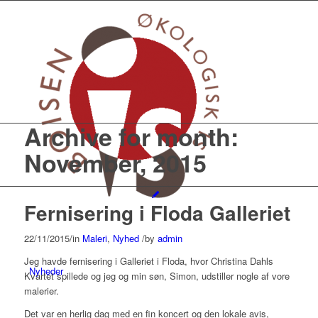
Archive for month:
November, 2015
Fernisering i Floda Galleriet
22/11/2015
/
in
Maleri
,
Nyhed
/
by
admin
Jeg havde fernisering i Galleriet i Floda, hvor Christina Dahls
Nyheder
Kvartet spillede og jeg og min søn, Simon, udstiller nogle af vore
malerier.
Det var en herlig dag med en fin koncert og den lokale avis,