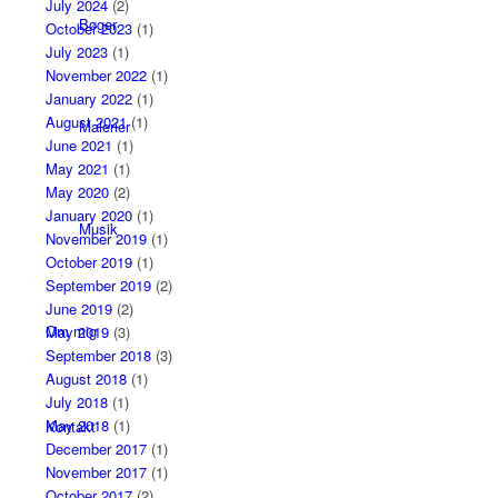
July 2024
(2)
Bøger
October 2023
(1)
July 2023
(1)
November 2022
(1)
January 2022
(1)
August 2021
(1)
Malerier
June 2021
(1)
May 2021
(1)
May 2020
(2)
January 2020
(1)
Musik
November 2019
(1)
October 2019
(1)
September 2019
(2)
June 2019
(2)
Om mig
May 2019
(3)
September 2018
(3)
August 2018
(1)
July 2018
(1)
May 2018
(1)
Kontakt
December 2017
(1)
November 2017
(1)
October 2017
(2)