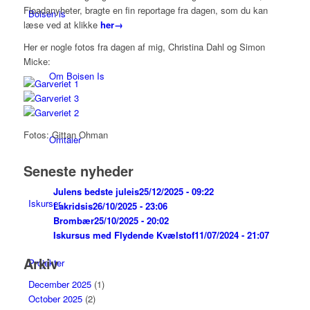
Floadanyheter, bragte en fin reportage fra dagen, som du kan
Boisen is
læse ved at klikke
her→
Her er nogle fotos fra dagen af mig, Christina Dahl og Simon
Micke:
Om Boisen Is
Fotos: Gittan Ohman
Omtaler
Seneste nyheder
Julens bedste juleis
25/12/2025 - 09:22
Iskurser
Lakridsis
26/10/2025 - 23:06
Brombær
25/10/2025 - 20:02
Iskursus med Flydende Kvælstof
11/07/2024 - 21:07
Arkiv
Projekter
December 2025
(1)
October 2025
(2)