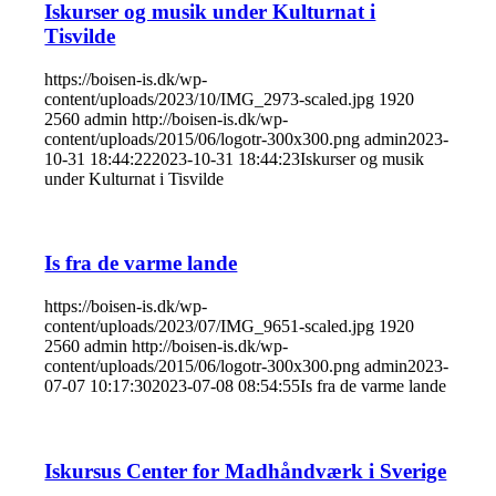
Iskurser og musik under Kulturnat i
Tisvilde
https://boisen-is.dk/wp-
content/uploads/2023/10/IMG_2973-scaled.jpg
1920
2560
admin
http://boisen-is.dk/wp-
content/uploads/2015/06/logotr-300x300.png
admin
2023-
10-31 18:44:22
2023-10-31 18:44:23
Iskurser og musik
under Kulturnat i Tisvilde
Is fra de varme lande
https://boisen-is.dk/wp-
content/uploads/2023/07/IMG_9651-scaled.jpg
1920
2560
admin
http://boisen-is.dk/wp-
content/uploads/2015/06/logotr-300x300.png
admin
2023-
07-07 10:17:30
2023-07-08 08:54:55
Is fra de varme lande
Iskursus Center for Madhåndværk i Sverige