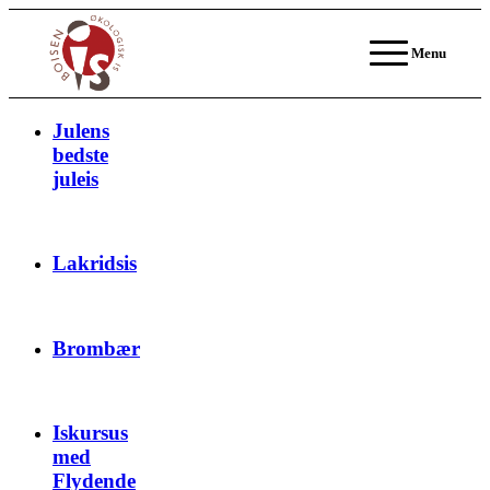
Menu
Julens
bedste
juleis
Lakridsis
Brombær
Iskursus
med
Flydende