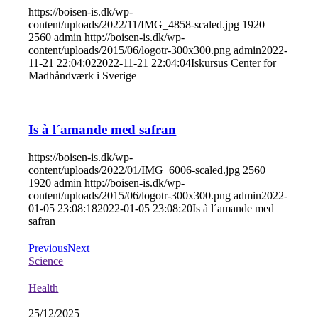
https://boisen-is.dk/wp-
content/uploads/2022/11/IMG_4858-scaled.jpg
1920
2560
admin
http://boisen-is.dk/wp-
content/uploads/2015/06/logotr-300x300.png
admin
2022-
11-21 22:04:02
2022-11-21 22:04:04
Iskursus Center for
Madhåndværk i Sverige
Is à l´amande med safran
https://boisen-is.dk/wp-
content/uploads/2022/01/IMG_6006-scaled.jpg
2560
1920
admin
http://boisen-is.dk/wp-
content/uploads/2015/06/logotr-300x300.png
admin
2022-
01-05 23:08:18
2022-01-05 23:08:20
Is à l´amande med
safran
Previous
Next
Science
Health
25/12/2025