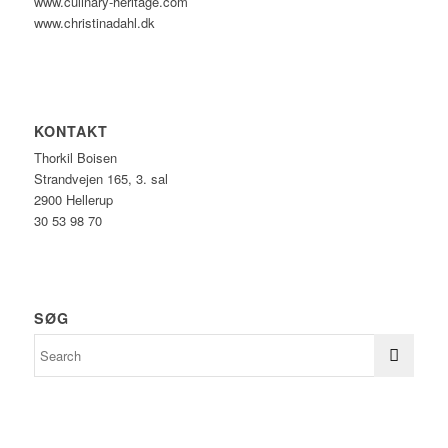
www.culinary-heritage.com
www.christinadahl.dk
KONTAKT
Thorkil Boisen
Strandvejen 165, 3. sal
2900 Hellerup
30 53 98 70
SØG