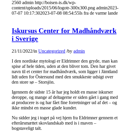
2560
admin
http://boisen-is.dk/wp-
content/uploads/2015/06/logotr-300x300.png
admin
2023-
07-07 10:17:30
2023-07-08 08:54:55
Is fra de varme lande
Iskursus Center for Madhåndværk
i Sverige
21/11/2022
/
in
Uncategorized
/
by
admin
I den nordiske mytologi er Eldrimner den gryde, man kan
spise af hele tiden, uden at den bliver tom. Den har givet
navn til et center for madhåndværk, som ligger i Jämtland
lidt uden for Östersund med den smukkeste udsigt over
den store sø – Storsjön.
Igennem de sidste 15 år har jeg holdt en masse iskurser
deroppe, og mange af deltagerne er siden gået i gang med
at producere is og har fået fine forretninger ud af det – og
ikke mindst en masse glade kunder.
Nu sidder jeg i toget på vej hjem fra Eldrimner gennem et
efterårsmættet skovlandskab med is i maven –
bogstaveligt talt.