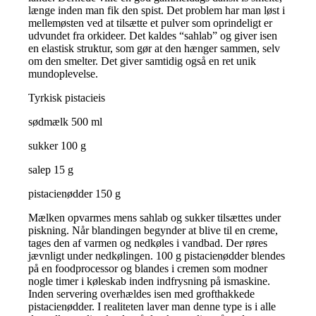
længe inden man fik den spist. Det problem har man løst i
mellemøsten ved at tilsætte et pulver som oprindeligt er
udvundet fra orkideer. Det kaldes “sahlab” og giver isen
en elastisk struktur, som gør at den hænger sammen, selv
om den smelter. Det giver samtidig også en ret unik
mundoplevelse.
Tyrkisk pistacieis
sødmælk 500 ml
sukker 100 g
salep 15 g
pistacienødder 150 g
Mælken opvarmes mens sahlab og sukker tilsættes under
piskning. Når blandingen begynder at blive til en creme,
tages den af varmen og nedkøles i vandbad. Der røres
jævnligt under nedkølingen. 100 g pistacienødder blendes
på en foodprocessor og blandes i cremen som modner
nogle timer i køleskab inden indfrysning på ismaskine.
Inden servering overhældes isen med grofthakkede
pistacienødder. I realiteten laver man denne type is i alle