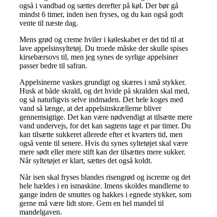
også i vandbad og sættes derefter på køl. Der bør gå
mindst 6 timer, inden isen fryses, og du kan også godt
vente til næste dag.
Mens grød og creme hviler i køleskabet er det tid til at
lave appelsinsyltetøj. Du troede måske der skulle spises
kirsebærsovs til, men jeg synes de syrlige appelsiner
passer bedre til safran.
Appelsinerne vaskes grundigt og skæres i små stykker.
Husk at både skrald, og det hvide på skralden skal med,
og så naturligvis selve indmaden. Det hele koges med
vand så længe, at det appelsinskrællerne bliver
gennemsigtige. Det kan være nødvendigt at tilsætte mere
vand undervejs, for det kan sagtens tage et par timer. Du
kan tilsætte sukkeret allerede efter et kvarters tid, men
også vente til senere. Hvis du synes syltetøjet skal være
mere sødt eller mere stift kan der tilsættes mere sukker.
Når syltetøjet er klart, sættes det også koldt.
Når isen skal fryses blandes risengrød og iscreme og det
hele hældes i en ismaskine. Imens skoldes mandlerne to
gange inden de smuttes og hakkes i egnede stykker, som
gerne må være lidt store. Gem en hel mandel til
mandelgaven.