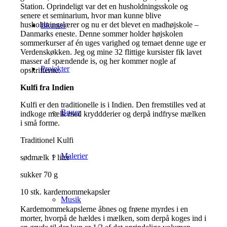
Station. Oprindeligt var det en husholdningsskole og
senere et seminarium, hvor man kunne blive
husholdningslærer og nu er det blevet en madhøjskole –
Iskurser
Danmarks eneste. Denne sommer holder højskolen
sommerkurser af én uges varighed og temaet denne uge er
Verdenskøkken. Jeg og mine 32 flittige kursister fik lavet
masser af spændende is, og her kommer nogle af
Projekter
opskrifterne.
Kulfi fra Indien
Kulfi er den traditionelle is i Indien. Den fremstilles ved at
Bøger
indkoge mælk med kryddderier og derpå indfryse mælken
i små forme.
Traditionel Kulfi
Malerier
sødmælk 1 liter
sukker 70 g
10 stk. kardemommekapsler
Musik
Kardemommekapslerne åbnes og frøene myrdes i en
morter, hvorpå de hældes i mælken, som derpå koges ind i