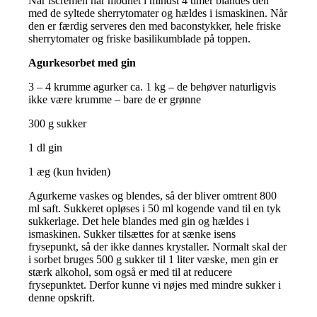
Når iscremen har modnet i mindst 4 timer blandes den
med de syltede sherrytomater og hældes i ismaskinen. Når
den er færdig serveres den med baconstykker, hele friske
sherrytomater og friske basilikumblade på toppen.
Agurkesorbet med gin
3 – 4 krumme agurker ca. 1 kg – de behøver naturligvis
ikke være krumme – bare de er grønne
300 g sukker
1 dl gin
1 æg (kun hviden)
Agurkerne vaskes og blendes, så der bliver omtrent 800
ml saft. Sukkeret opløses i 50 ml kogende vand til en tyk
sukkerlage. Det hele blandes med gin og hældes i
ismaskinen. Sukker tilsættes for at sænke isens
frysepunkt, så der ikke dannes krystaller. Normalt skal der
i sorbet bruges 500 g sukker til 1 liter væske, men gin er
stærk alkohol, som også er med til at reducere
frysepunktet. Derfor kunne vi nøjes med mindre sukker i
denne opskrift.