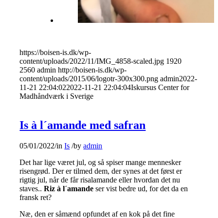
https://boisen-is.dk/wp-
content/uploads/2022/11/IMG_4858-scaled.jpg
1920
2560
admin
http://boisen-is.dk/wp-
content/uploads/2015/06/logotr-300x300.png
admin
2022-
11-21 22:04:02
2022-11-21 22:04:04
Iskursus Center for
Madhåndværk i Sverige
Is à l´amande med safran
05/01/2022
/
in
Is
/
by
admin
Det har lige været jul, og så spiser mange mennesker
risengrød. Der er tilmed dem, der synes at det først er
rigtig jul, når de får risalamande eller hvordan det nu
staves..
Riz à l´amande
ser vist bedre ud, for det da en
fransk ret?
Næ, den er såmænd opfundet af en kok på det fine