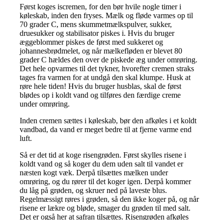
Først koges iscremen, for den bør hvile nogle timer i
køleskab, inden den fryses. Mælk og fløde varmes op til
70 grader C, mens skummetmælkspulver, sukker,
druesukker og stabilisator piskes i. Hvis du bruger
æggeblommer piskes de først med sukkeret og
johannesbrødmelet, og når mælkefløden er blevet 80
grader C hældes den over de piskede æg under omrøring.
Det hele opvarmes til det tykner, hvorefter cremen straks
tages fra varmen for at undgå den skal klumpe. Husk at
røre hele tiden! Hvis du bruger husblas, skal de først
blødes op i koldt vand og tilføres den færdige creme
under omrøring.
Inden cremen sættes i køleskab, bør den afkøles i et koldt
vandbad, da vand er meget bedre til at fjerne varme end
luft.
Så er det tid at koge risengrøden. Først skylles risene i
koldt vand og så koger du dem uden salt til vandet er
næsten kogt væk. Derpå tilsættes mælken under
omrøring, og du rører til det koger igen. Derpå kommer
du låg på grøden, og skruer ned på laveste blus.
Regelmæssigt røres i grøden, så den ikke koger på, og når
risene er lækre og bløde, smager du grøden til med salt.
Det er også her at safran tilsættes. Risengrøden afkøles