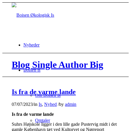
Nyheder
Blog Single Author Big
Boisen is
Is fra de varme lande
Om Boisen Is
07/07/2023
/
in
Is
,
Nyhed
/
by
admin
Is fra de varme lande
Omtaler
Suhrs Højskole ligger i den lille gade Pustervig midt i det
gamle København tæt ved Kultorvet og Nørreport