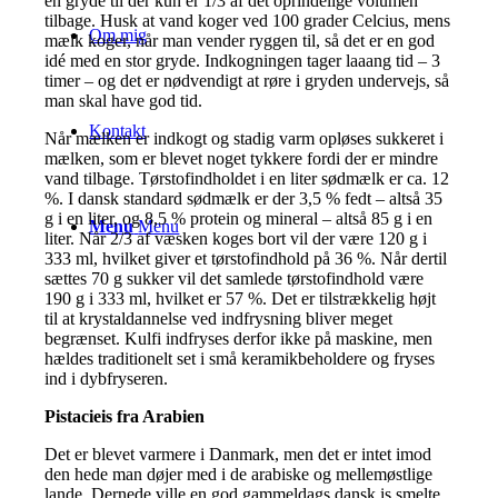
en gryde til der kun er 1/3 af det oprindelige volumen
tilbage. Husk at vand koger ved 100 grader Celcius, mens
Om mig
mælk koger, når man vender ryggen til, så det er en god
idé med en stor gryde. Indkogningen tager laaang tid – 3
timer – og det er nødvendigt at røre i gryden undervejs, så
man skal have god tid.
Kontakt
Når mælken er indkogt og stadig varm opløses sukkeret i
mælken, som er blevet noget tykkere fordi der er mindre
vand tilbage. Tørstofindholdet i en liter sødmælk er ca. 12
%. I dansk standard sødmælk er der 3,5 % fedt – altså 35
g i en liter, og 8,5 % protein og mineral – altså 85 g i en
Menu
Menu
liter. Når 2/3 af væsken koges bort vil der være 120 g i
333 ml, hvilket giver et tørstofindhold på 36 %. Når dertil
sættes 70 g sukker vil det samlede tørstofindhold være
190 g i 333 ml, hvilket er 57 %. Det er tilstrækkelig højt
til at krystaldannelse ved indfrysning bliver meget
begrænset. Kulfi indfryses derfor ikke på maskine, men
hældes traditionelt set i små keramikbeholdere og fryses
ind i dybfryseren.
Pistacieis fra Arabien
Det er blevet varmere i Danmark, men det er intet imod
den hede man døjer med i de arabiske og mellemøstlige
lande. Dernede ville en god gammeldags dansk is smelte,