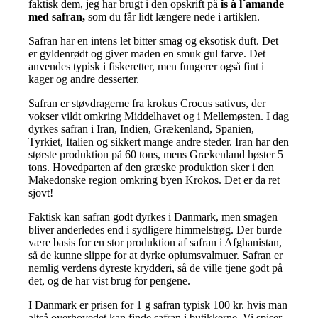
faktisk dem, jeg har brugt i den opskrift på
is à l´amande
med safran,
som du får lidt længere nede i artiklen.
Safran har en intens let bitter smag og eksotisk duft. Det
er gyldenrødt og giver maden en smuk gul farve. Det
anvendes typisk i fiskeretter, men fungerer også fint i
kager og andre desserter.
Safran er støvdragerne fra krokus Crocus sativus, der
vokser vildt omkring Middelhavet og i Mellemøsten. I dag
dyrkes safran i Iran, Indien, Grækenland, Spanien,
Tyrkiet, Italien og sikkert mange andre steder. Iran har den
største produktion på 60 tons, mens Grækenland høster 5
tons. Hovedparten af den græske produktion sker i den
Makedonske region omkring byen Krokos. Det er da ret
sjovt!
Faktisk kan safran godt dyrkes i Danmark, men smagen
bliver anderledes end i sydligere himmelstrøg. Der burde
være basis for en stor produktion af safran i Afghanistan,
så de kunne slippe for at dyrke opiumsvalmuer. Safran er
nemlig verdens dyreste krydderi, så de ville tjene godt på
det, og de har vist brug for pengene.
I Danmark er prisen for 1 g safran typisk 100 kr. hvis man
altså overhovedet kan finde safran i butikkerne. Vi spiser