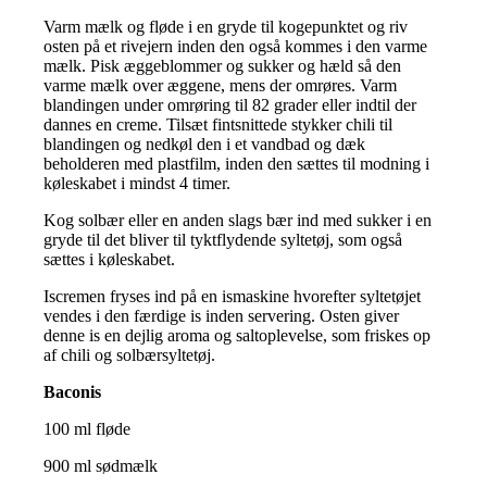
Varm mælk og fløde i en gryde til kogepunktet og riv
osten på et rivejern inden den også kommes i den varme
mælk. Pisk æggeblommer og sukker og hæld så den
varme mælk over æggene, mens der omrøres. Varm
blandingen under omrøring til 82 grader eller indtil der
dannes en creme. Tilsæt fintsnittede stykker chili til
blandingen og nedkøl den i et vandbad og dæk
beholderen med plastfilm, inden den sættes til modning i
køleskabet i mindst 4 timer.
Kog solbær eller en anden slags bær ind med sukker i en
gryde til det bliver til tyktflydende syltetøj, som også
sættes i køleskabet.
Iscremen fryses ind på en ismaskine hvorefter syltetøjet
vendes i den færdige is inden servering. Osten giver
denne is en dejlig aroma og saltoplevelse, som friskes op
af chili og solbærsyltetøj.
Baconis
100 ml fløde
900 ml sødmælk