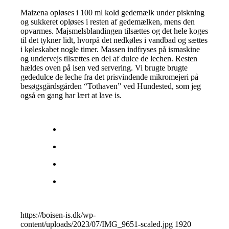
Maizena opløses i 100 ml kold gedemælk under piskning
og sukkeret opløses i resten af gedemælken, mens den
opvarmes. Majsmelsblandingen tilsættes og det hele koges
til det tykner lidt, hvorpå det nedkøles i vandbad og sættes
i køleskabet nogle timer. Massen indfryses på ismaskine
og undervejs tilsættes en del af dulce de lechen. Resten
hældes oven på isen ved servering. Vi brugte brugte
gededulce de leche fra det prisvindende mikromejeri på
besøgsgårdsgården “Tothaven” ved Hundested, som jeg
også en gang har lært at lave is.
https://boisen-is.dk/wp-
content/uploads/2023/07/IMG_9651-scaled.jpg
1920