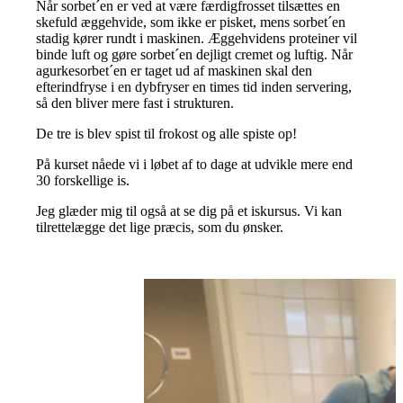
Når sorbet´en er ved at være færdigfrosset tilsættes en
skefuld æggehvide, som ikke er pisket, mens sorbet´en
stadig kører rundt i maskinen. Æggehvidens proteiner vil
binde luft og gøre sorbet´en dejligt cremet og luftig. Når
agurkesorbet´en er taget ud af maskinen skal den
efterindfryse i en dybfryser en times tid inden servering,
så den bliver mere fast i strukturen.
De tre is blev spist til frokost og alle spiste op!
På kurset nåede vi i løbet af to dage at udvikle mere end
30 forskellige is.
Jeg glæder mig til også at se dig på et iskursus. Vi kan
tilrettelægge det lige præcis, som du ønsker.