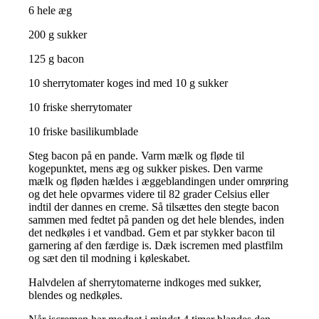
6 hele æg
200 g sukker
125 g bacon
10 sherrytomater koges ind med 10 g sukker
10 friske sherrytomater
10 friske basilikumblade
Steg bacon på en pande. Varm mælk og fløde til
kogepunktet, mens æg og sukker piskes. Den varme
mælk og fløden hældes i æggeblandingen under omrøring
og det hele opvarmes videre til 82 grader Celsius eller
indtil der dannes en creme. Så tilsættes den stegte bacon
sammen med fedtet på panden og det hele blendes, inden
det nedkøles i et vandbad. Gem et par stykker bacon til
garnering af den færdige is. Dæk iscremen med plastfilm
og sæt den til modning i køleskabet.
Halvdelen af sherrytomaterne indkoges med sukker,
blendes og nedkøles.