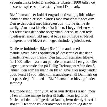
københavnske hotel D´angleterre tilbage i 1800-tallet, og
desserten spises stort set stadig kun i Danmark.
Riz à l´amande er kold risengrød med vanilje, lidt sukker,
hakkede mandler som blandes med masser af flødeskum.
Den nydes oftest med kirsebærsovs – nogle gange de
særlige Amarena kirsebær fra Italien. I begyndelsen var
det fortrinsvis det bedre borgerskab, der spiste den fede
juledessert, men i takt med at både ris og fløde er blevet
billigere, er det blevet en meget almindelig juledessert.
De fleste forbinder sikkert Riz à l´amande med
mandelgaver. Mens opskriften på desserten er dansk er
mandelgaven dog fransk. Den tradition stammer tilbage
fra 1500-tallet, hvor man puttede en mandel i en grød eller
kage og serverede den på Hellig Trekongers Aften den 5.
januar. Den som fik mandlen fik en gave eller noget andet
godt. Først i 1800-tallet kom mandelgaven til Danmark og
det passede jo fint med at Riz à l´amanden blev opfundet
samtidig.
Jeg troede indtil for nyligt, at ris kun dyrkes i Asien, men
på en af mine mange isrejser til Italien kom jeg forbi
Posletten i den nordlige del af landet, hvor der dyrkes ris i
stor stil. Det er de ris, der anvendes til risotto, og det er