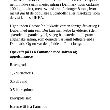
nemlig ikke særlig meget safran i Danmark. Kun omkring
100 kg om året, mens svenskerne forbruger 8 tons, hvor
meget går til de populære Luciaboller eller lussekatte, som
de vist kaldes i IKEA.
Ugen inden Corona´en lukkede verden forrige år var jeg i
Dubai med min søn. Dér kan man købe krydderier i den
spændende gamle bydel, så jeg hamstrede nogle gram
afghanske safran, som dernede var langt billigere end i
Danmark. Og nu var det på tide at få det brugt.
Opskrift på Is à l´amande med safran og
appelsinsauce
Risengrød
1,5 dl risottoris
0,5 dl vand
0,5 liter sødmælk
knivspids salt
Iscreme til is à l´amande