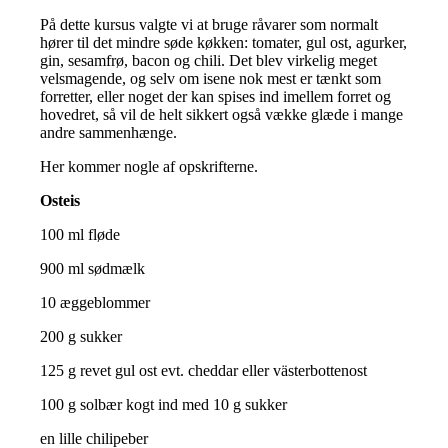
På dette kursus valgte vi at bruge råvarer som normalt
hører til det mindre søde køkken: tomater, gul ost, agurker,
gin, sesamfrø, bacon og chili. Det blev virkelig meget
velsmagende, og selv om isene nok mest er tænkt som
forretter, eller noget der kan spises ind imellem forret og
hovedret, så vil de helt sikkert også vække glæde i mange
andre sammenhænge.
Her kommer nogle af opskrifterne.
Osteis
100 ml fløde
900 ml sødmælk
10 æggeblommer
200 g sukker
125 g revet gul ost evt. cheddar eller västerbottenost
100 g solbær kogt ind med 10 g sukker
en lille chilipeber