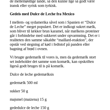
de mellemøstlige lande, så den kunne lige så godt være
iransk eller syrisk som tyrkisk.
Gedeis med Dulce de Leche fra Mexico
I mellem- og sydamerika såvel som i Spanien er “Dulce
de Leche” meget populært. Det er indkogt sukret mælk,
som bliver til lækker brun karamel, når mælkens proteiner
går i forbindelse med sukkeret under opvarmning. Det er i
realiteten den samme såkaldte “maillard-reaktion”, der
opstår ved stegning af kød i fedtstof på panden eller
bagning af brød i ovnen.
Vi brugte gedemælk til vores is, men da gedemælk stort
set indeholder det samme som komælk, kan opskriften
ligeså godt bruges til is på komælk.
Dulce de leche gedemælksis
gedemælk 500 ml
sukker 50 g
majsmel (maizena) 15 g
gededulce de leche 150 g